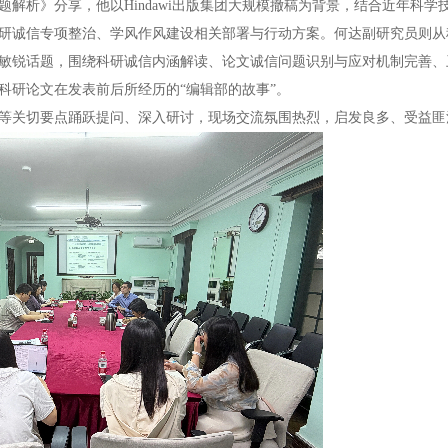
解析》分享，他以Hindawi出版集团大规模撤稿为背景，结合近年科学
研诚信专项整治、学风作风建设相关部署与行动方案。何达副研究员则从
敏锐话题，围绕科研诚信内涵解读、论文诚信问题识别与应对机制完善、
科研论文在发表前后所经历的“编辑部的故事”。
等关切要点踊跃提问、深入研讨，现场交流氛围热烈，启发良多、受益匪