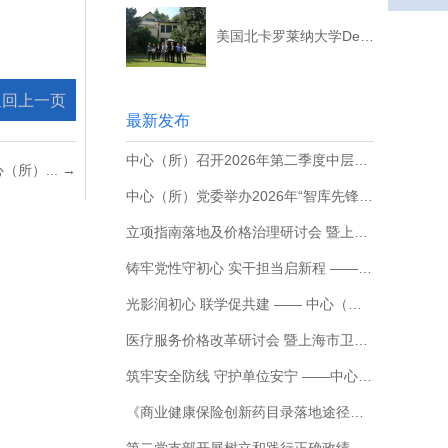
美国北卡罗莱纳大学DeanHarris教授来所（中心）交流访问
返回上一页
最新发布
中心（所）召开2026年第二季度中层干部例会
所）... →
中心（所）党委举办2026年“智库先锋”党员教育培训班第四课暨培训班结业仪式
立项指南落地及价格治理研讨会 暨上海市卫生和健康发展研究中心第106期双月讲座顺利召开
铸牢党性守初心 实干担当启新程 ——第五党支部开展树立和践行正确政绩观主题党课学习
光影润初心 联学促共建 —— 中心（所）第一、第六党支部联合开展主题党日观影活动
医疗服务价格改革研讨会 暨上海市卫生和健康发展研究中心第104期双月讲座顺利召开
筑牢安全防线 守护单位安宁 ——中心（所）组织开展“人人讲安全 个个会应急” 安全生产月专题培训会
《商业健康保险创新药目录落地途径研究》结题会顺利召开