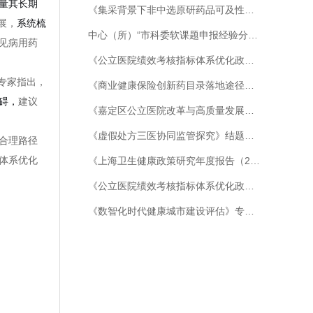
量其长期
《集采背景下非中选原研药品可及性研究》研讨会顺利召开
展，
系统梳
中心（所）“市科委软课题申报经验分享会”成功举办
见病用药
《公立医院绩效考核指标体系优化政策研究》研讨会顺利召开
专家指出，
《商业健康保险创新药目录落地途径研究》 中期汇报暨专家研讨会顺利召开
碍，
建议
《嘉定区公立医院改革与高质量发展示范项目中期成效分析》结项评审会顺利召开
《虚假处方三医协同监管探究》结题会顺利召开
合理路径
体系优化
《上海卫生健康政策研究年度报告（2025）》（绿皮书） 编委会会议顺利召开
《公立医院绩效考核指标体系优化政策研究——基于长效剂型管理优化实践》开题会顺利召开
《数智化时代健康城市建设评估》专家研讨会顺利召开