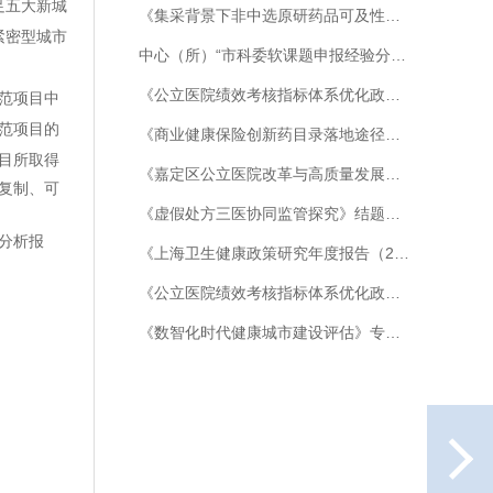
足五大新城
《集采背景下非中选原研药品可及性研究》研讨会顺利召开
紧密型城市
中心（所）“市科委软课题申报经验分享会”成功举办
《公立医院绩效考核指标体系优化政策研究》研讨会顺利召开
范项目中
范项目的
《商业健康保险创新药目录落地途径研究》 中期汇报暨专家研讨会顺利召开
目所取得
《嘉定区公立医院改革与高质量发展示范项目中期成效分析》结项评审会顺利召开
复制、可
《虚假处方三医协同监管探究》结题会顺利召开
分析报
《上海卫生健康政策研究年度报告（2025）》（绿皮书） 编委会会议顺利召开
《公立医院绩效考核指标体系优化政策研究——基于长效剂型管理优化实践》开题会顺利召开
《数智化时代健康城市建设评估》专家研讨会顺利召开
