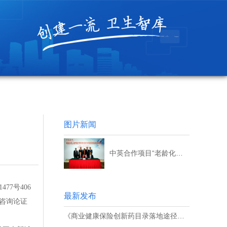
图片新闻
中英合作项目“老龄化对上海市医疗费用影响研究”顺利结题
7号406
最新发布
咨询论证
《商业健康保险创新药目录落地途径研究》结题会顺利召开