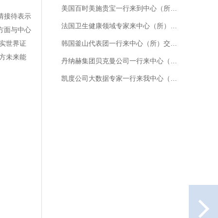
美国百时美施贵宝一行来到中心（所）访问交流
热情接待表示
法国卫生健康领域专家来中心（所）交流访问
等方面与中心
韩国釜山代表团一行来中心（所）交流访问
实世界证
方未来能
丹纳赫集团贝克曼公司一行来中心（所）访问交流
凯度公司大数据专家一行来我中心（所）交流访问
