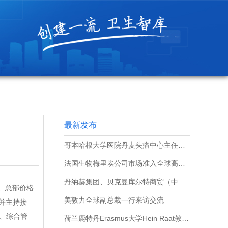
最新发布
哥本哈根大学医院丹麦头痛中心主任Messoud Ashina 教授一行来访交流
法国生物梅里埃公司市场准入全球高级副总裁莫德.尚帕涅一行来访交流
丹纳赫集团、贝克曼库尔特商贸（中国）有限公司一行来访交流
h、总部价格
美敦力全球副总裁一行来访交流
席并主持接
、综合管
荷兰鹿特丹Erasmus大学Hein Raat教授一行来访交流