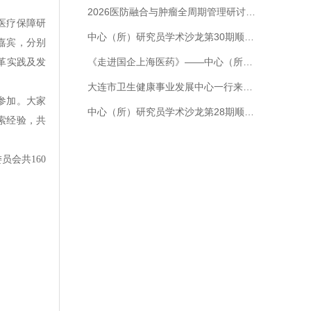
2026医防融合与肿瘤全周期管理研讨会暨上海市卫生和健康发展研究中心第103期双月讲座顺利召开
医疗保障研
中心（所）研究员学术沙龙第30期顺利召开
嘉宾，分别
《走进国企上海医药》——中心（所）卫生政策研究部全国“青年文明号”开展服务企业示范活动
革实践及发
。
大连市卫生健康事业发展中心一行来访交流
参加。大家
中心（所）研究员学术沙龙第28期顺利召开
索经验，共
会共160